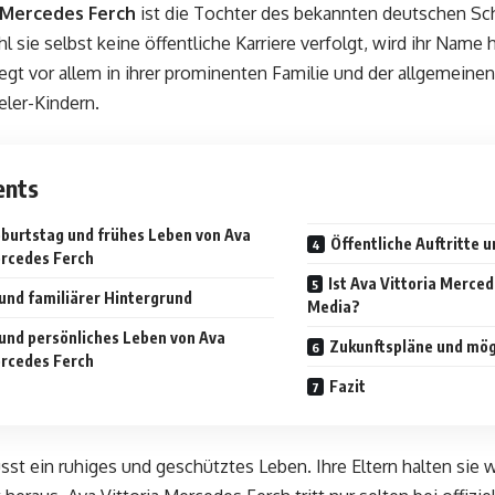
a Mercedes Ferch
ist die Tochter des bekannten deutschen Sc
l sie selbst keine öffentliche Karriere verfolgt, wird ihr Name 
iegt vor allem in ihrer prominenten Familie und der allgemeine
ler-Kindern.
ents
eburtstag und frühes Leben von Ava
Öffentliche Auftritte 
ercedes Ferch
Ist Ava Vittoria Merced
 und familiärer Hintergrund
Media?
 und persönliches Leben von Ava
Zukunftspläne und mög
ercedes Ferch
Fazit
sst ein ruhiges und geschütztes Leben. Ihre Eltern halten sie