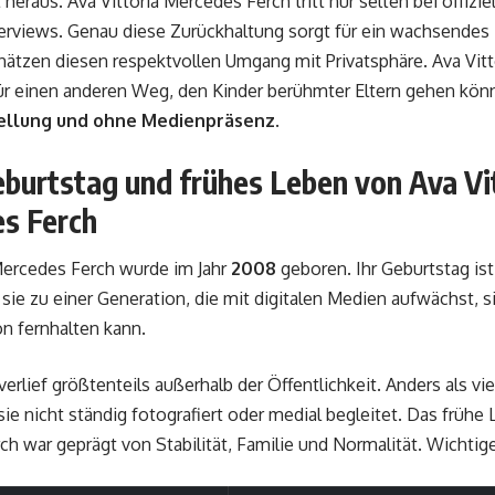
 heraus. Ava Vittoria Mercedes Ferch tritt nur selten bei offizi
terviews. Genau diese Zurückhaltung sorgt für ein wachsendes 
ätzen diesen respektvollen Umgang mit Privatsphäre. Ava Vit
für einen anderen Weg, den Kinder berühmter Eltern gehen kö
ellung und ohne Medienpräsenz
.
eburtstag und frühes Leben von Ava Vi
s Ferch
Mercedes Ferch wurde im Jahr
2008
geboren. Ihr Geburtstag is
sie zu einer Generation, die mit digitalen Medien aufwächst, 
n fernhalten kann.
 verlief größtenteils außerhalb der Öffentlichkeit. Anders als v
sie nicht ständig fotografiert oder medial begleitet. Das frühe 
h war geprägt von Stabilität, Familie und Normalität. Wichtige