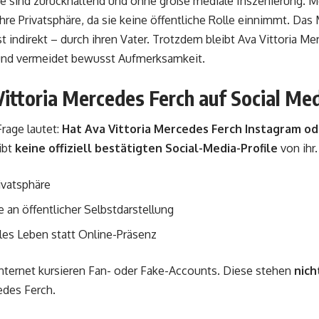
te sind zurückhaltend und ohne große mediale Inszenierung. M
ihre Privatsphäre, da sie keine öffentliche Rolle einnimmt. Da
t indirekt – durch ihren Vater. Trotzdem bleibt Ava Vittoria M
und vermeidet bewusst Aufmerksamkeit.
Vittoria Mercedes Ferch auf Social Me
Frage lautet:
Hat Ava Vittoria Mercedes Ferch Instagram od
ibt
keine offiziell bestätigten Social-Media-Profile
von ihr
ivatsphäre
e an öffentlicher Selbstdarstellung
les Leben statt Online-Präsenz
nternet kursieren Fan- oder Fake-Accounts. Diese stehen
nich
edes Ferch.