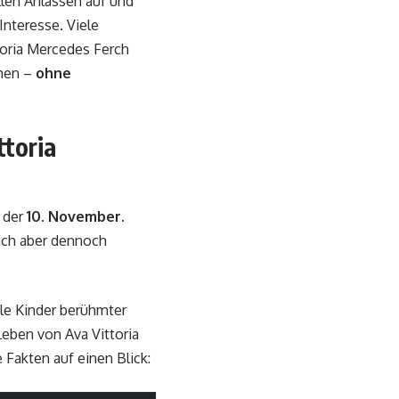
ellen Anlässen auf und
Interesse. Viele
toria Mercedes Ferch
nnen –
ohne
ttoria
t der
10. November
.
sich aber dennoch
iele Kinder berühmter
Leben von Ava Vittoria
 Fakten auf einen Blick: