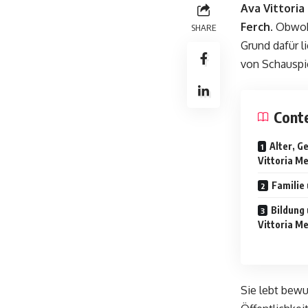
Ava Vittori
Ferch
. Obwoh
SHARE
Grund dafür l
von Schauspie
Cont
Alter, G
Vittoria M
Familie
Bildung
Vittoria M
Sie lebt bewu