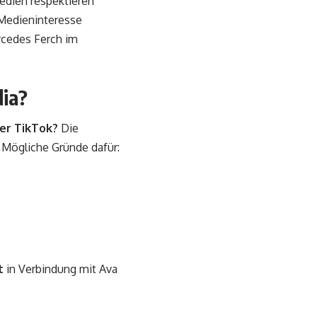
edien respektieren
s Medieninteresse
ercedes Ferch im
dia?
er TikTok?
Die
. Mögliche Gründe dafür:
t
in Verbindung mit Ava