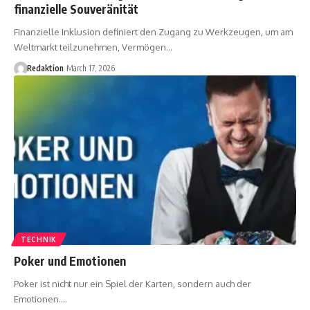
finanzielle Souveränität
Finanzielle Inklusion definiert den Zugang zu Werkzeugen, um am
Weltmarkt teilzunehmen, Vermögen
…
Redaktion
March 17, 2026
TECHNIK
Poker und Emotionen
Poker ist nicht nur ein Spiel der Karten, sondern auch der
Emotionen.
…