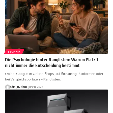
TECHNIK
Die Psychologie hinter Ranglisten: Warum Platz 1
nicht immer die Entscheidung bestimmt
Ob bei Google, in Online-Shops, auf Streaming-Plattformen oder
bei Vergleichsportalen – Ranglisten
…
adm_026b8e
June 8, 2026