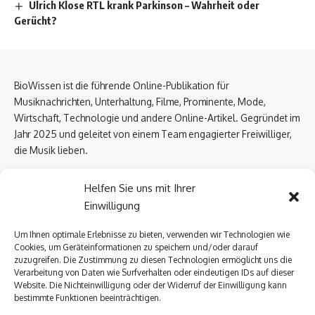
Ulrich Klose RTL krank Parkinson – Wahrheit oder
Gerücht?
BioWissen ist die führende Online-Publikation für
Musiknachrichten, Unterhaltung, Filme, Prominente, Mode,
Wirtschaft, Technologie und andere Online-Artikel. Gegründet im
Jahr 2025 und geleitet von einem Team engagierter Freiwilliger,
die Musik lieben.
Email Us:
biowissen.at@gmail.com
Helfen Sie uns mit Ihrer
Einwilligung
Kontaktlinks
Um Ihnen optimale Erlebnisse zu bieten, verwenden wir Technologien wie
Cookies, um Geräteinformationen zu speichern und/oder darauf
Über uns
zuzugreifen. Die Zustimmung zu diesen Technologien ermöglicht uns die
Datenschutzerklärung
Verarbeitung von Daten wie Surfverhalten oder eindeutigen IDs auf dieser
Website. Die Nichteinwilligung oder der Widerruf der Einwilligung kann
Kontakt Uns
bestimmte Funktionen beeinträchtigen.
Impressum