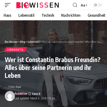
Aa
Font
Resizer
Haus
Lebensstil
Technik
Nachrichten
Gesundheit
Bio Wissen
>
Blog
>
Lebensstil
>
Wer ist Constantin Brabus Freundin? Alles über seine Partnerin und ihr Leben
LEBENSSTIL
Wer ist Constantin Brabus Freundin?
Alles über seine Partnerin und ihr
Leben
5 Min Read
Redaktion
Last updated: March 9, 2026 7:12 am