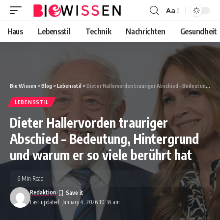
Aa
Font
Resizer
Haus
Lebensstil
Technik
Nachrichten
Gesundheit
Bio Wissen
>
Blog
>
Lebensstil
>
Dieter Hallervorden trauriger Abschied – Bedeutung, Hintergrund und warum er so viele berührt hat
LEBENSSTIL
Dieter Hallervorden trauriger
Abschied – Bedeutung, Hintergrund
und warum er so viele berührt hat
6 Min Read
Redaktion
Last updated: January 4, 2026 10:34 am