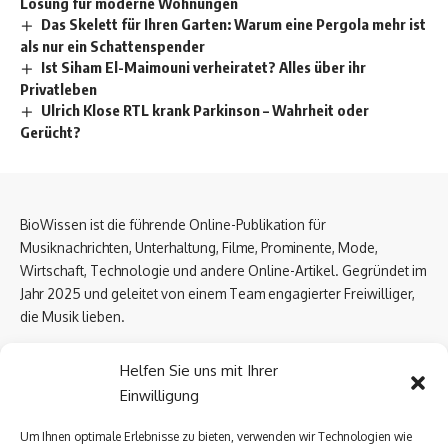
Lösung für moderne Wohnungen
Das Skelett für Ihren Garten: Warum eine Pergola mehr ist
als nur ein Schattenspender
Ist Siham El-Maimouni verheiratet? Alles über ihr
Privatleben
Ulrich Klose RTL krank Parkinson – Wahrheit oder
Gerücht?
BioWissen ist die führende Online-Publikation für
Musiknachrichten, Unterhaltung, Filme, Prominente, Mode,
Wirtschaft, Technologie und andere Online-Artikel. Gegründet im
Jahr 2025 und geleitet von einem Team engagierter Freiwilliger,
die Musik lieben.
Email Us:
biowissen.at@gmail.com
Helfen Sie uns mit Ihrer
Einwilligung
Kontaktlinks
Um Ihnen optimale Erlebnisse zu bieten, verwenden wir Technologien wie