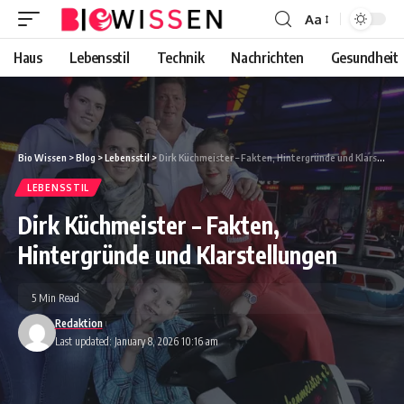
Aa
Font
Resizer
Haus
Lebensstil
Technik
Nachrichten
Gesundheit
Bio Wissen
>
Blog
>
Lebensstil
>
Dirk Küchmeister – Fakten, Hintergründe und Klarstellungen
LEBENSSTIL
Dirk Küchmeister – Fakten,
Hintergründe und Klarstellungen
5 Min Read
Redaktion
Last updated: January 8, 2026 10:16 am