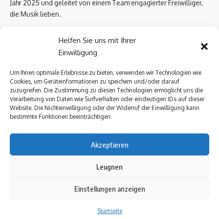
Jahr 2025 und geleitet von einem Team engagierter Freiwilliger,
die Musik lieben.
Email Us:
biowissen.at@gmail.com
Helfen Sie uns mit Ihrer
Einwilligung
Kontaktlinks
Um Ihnen optimale Erlebnisse zu bieten, verwenden wir Technologien wie
Cookies, um Geräteinformationen zu speichern und/oder darauf
Über uns
zuzugreifen. Die Zustimmung zu diesen Technologien ermöglicht uns die
Datenschutzerklärung
Verarbeitung von Daten wie Surfverhalten oder eindeutigen IDs auf dieser
Website. Die Nichteinwilligung oder der Widerruf der Einwilligung kann
Kontakt Uns
bestimmte Funktionen beeinträchtigen.
Impressum
Akzeptieren
Follow US
Leugnen
Einstellungen anzeigen
Über uns
Datenschutzerklärung
Kontakt Uns
Impressum
Startseite
Urheberrechte © 2025 biowissen Alle Rechte vorbehalten