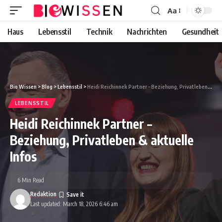
Aa
Font
Resizer
Haus
Lebensstil
Technik
Nachrichten
Gesundheit
Bio Wissen
>
Blog
>
Lebensstil
>
Heidi Reichinnek Partner – Beziehung, Privatleben & aktuelle Infos
LEBENSSTIL
Heidi Reichinnek Partner –
Beziehung, Privatleben & aktuelle
Infos
6 Min Read
Redaktion
Last updated: March 18, 2026 6:46 am