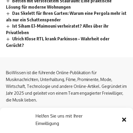
Betten mit verstecktem Stauraum: Eine praktische
Lösung für moderne Wohnungen
Das Skelett für Ihren Garten: Warum eine Pergola mehr ist
als nur ein Schattenspender
Ist Siham El-Maimouni verheiratet? Alles über ihr
Privatleben
Ulrich Klose RTL krank Parkinson – Wahrheit oder
Gerücht?
BioWissen ist die führende Online-Publikation für
Musiknachrichten, Unterhaltung, Filme, Prominente, Mode,
Wirtschaft, Technologie und andere Online-Artikel. Gegründet im
Jahr 2025 und geleitet von einem Team engagierter Freiwilliger,
die Musik lieben.
Email Us:
biowissen.at@gmail.com
Helfen Sie uns mit Ihrer
Einwilligung
Kontaktlinks