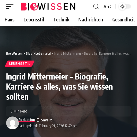
Aa
Font
Resizer
Haus
Lebensstil
Technik
Nachrichten
Gesundheit
Bio Wissen
>
Blog
>
Lebensstil
>
Ingrid Mittermeier – Biografie, Karriere & alles, was Sie wissen sollten
LEBENSSTIL
Ingrid Mittermeier – Biografie,
Karriere & alles, was Sie wissen
sollten
9 Min Read
Redaktion
Last updated: February 21, 2026 12:42 pm