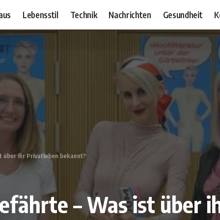
aus
Lebensstil
Technik
Nachrichten
Gesundheit
K
t über ihr Privatleben bekannt?
fährte – Was ist über i