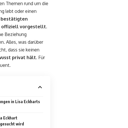
ten Themen rund um die
ng lebt oder einen
h bestätigten
ffiziell vorgestellt
.
ine Beziehung
n. Alles, was darüber
cht, dass sie keinen
usst privat hält
. Für
uent.
ngen in Lisa Eckharts
a Eckhart
 gesucht wird