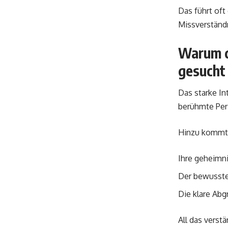
Das führt oft
Missverständn
Warum d
gesucht
Das starke In
berühmte Pers
Hinzu kommt
Ihre geheimni
Der bewusste
Die klare Ab
All das verst