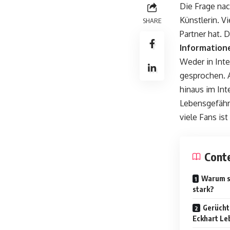
Die Frage na
Künstlerin. V
SHARE
Partner hat. 
Information
Weder in Inte
gesprochen. A
hinaus im Int
Lebensgefährt
viele Fans is
Cont
Warum sc
stark?
Gerücht
Eckhart Le