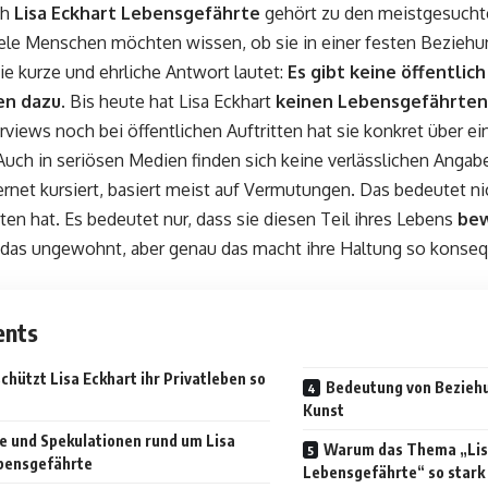
ch
Lisa Eckhart
Lebensgefährte
gehört zu den meistgesuch
iele Menschen möchten wissen, ob sie in einer festen Beziehu
Die kurze und ehrliche Antwort lautet:
Es gibt keine öffentlic
en dazu
. Bis heute hat Lisa Eckhart
keinen Lebensgefährten o
rviews noch bei öffentlichen Auftritten hat sie konkret über e
uch in seriösen Medien finden sich keine verlässlichen Angabe
ernet kursiert, basiert meist auf Vermutungen. Das bedeutet ni
en hat. Es bedeutet nur, dass sie diesen Teil ihres Lebens
bew
t das ungewohnt, aber genau das macht ihre Haltung so konseq
ents
hützt Lisa Eckhart ihr Privatleben so
Bedeutung von Beziehu
Kunst
e und Spekulationen rund um Lisa
Warum das Thema „Lis
bensgefährte
Lebensgefährte“ so stark