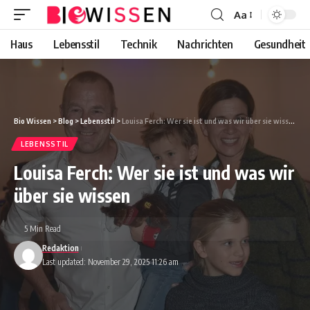
Aa
Font
Resizer
Haus
Lebensstil
Technik
Nachrichten
Gesundheit
Bio Wissen
>
Blog
>
Lebensstil
>
Louisa Ferch: Wer sie ist und was wir über sie wissen
LEBENSSTIL
Louisa Ferch: Wer sie ist und was wir
über sie wissen
5 Min Read
Redaktion
Last updated: November 29, 2025 11:26 am