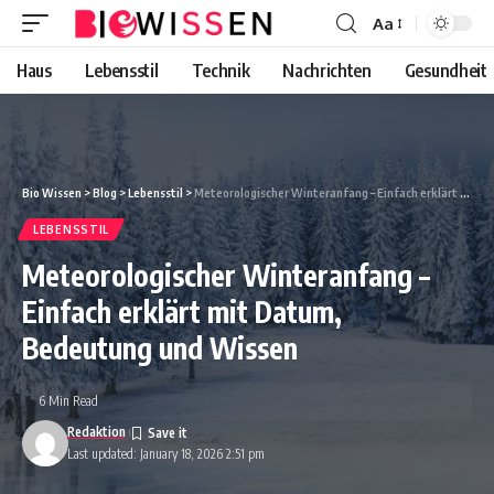
Aa
Font
Resizer
Haus
Lebensstil
Technik
Nachrichten
Gesundheit
Bio Wissen
>
Blog
>
Lebensstil
>
Meteorologischer Winteranfang – Einfach erklärt mit Datum, Bedeutung und Wissen
LEBENSSTIL
Meteorologischer Winteranfang –
Einfach erklärt mit Datum,
Bedeutung und Wissen
6 Min Read
Redaktion
Last updated: January 18, 2026 2:51 pm