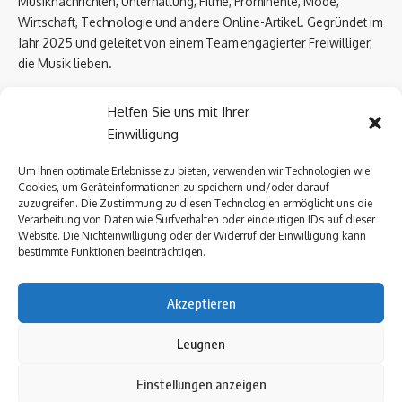
Musiknachrichten, Unterhaltung, Filme, Prominente, Mode,
Wirtschaft, Technologie und andere Online-Artikel. Gegründet im
Jahr 2025 und geleitet von einem Team engagierter Freiwilliger,
die Musik lieben.
Email Us:
biowissen.at@gmail.com
Helfen Sie uns mit Ihrer
Einwilligung
Kontaktlinks
Um Ihnen optimale Erlebnisse zu bieten, verwenden wir Technologien wie
Cookies, um Geräteinformationen zu speichern und/oder darauf
Über uns
zuzugreifen. Die Zustimmung zu diesen Technologien ermöglicht uns die
Datenschutzerklärung
Verarbeitung von Daten wie Surfverhalten oder eindeutigen IDs auf dieser
Website. Die Nichteinwilligung oder der Widerruf der Einwilligung kann
Kontakt Uns
bestimmte Funktionen beeinträchtigen.
Impressum
Akzeptieren
Follow US
Leugnen
Einstellungen anzeigen
Über uns
Datenschutzerklärung
Kontakt Uns
Impressum