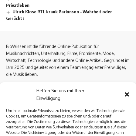
Privatleben
Ulrich Klose RTL krank Parkinson – Wahrheit oder
Gerücht?
BioWissen ist die führende Online-Publikation für
Musiknachrichten, Unterhaltung, Filme, Prominente, Mode,
Wirtschaft, Technologie und andere Online-Artikel. Gegründet im
Jahr 2025 und geleitet von einem Team engagierter Freiwilliger,
die Musik lieben.
Email Us:
biowissen.at@gmail.com
Helfen Sie uns mit Ihrer
Einwilligung
Kontaktlinks
Um Ihnen optimale Erlebnisse zu bieten, verwenden wir Technologien wie
Cookies, um Geräteinformationen zu speichern und/oder darauf
Über uns
zuzugreifen. Die Zustimmung zu diesen Technologien ermöglicht uns die
Datenschutzerklärung
Verarbeitung von Daten wie Surfverhalten oder eindeutigen IDs auf dieser
Website. Die Nichteinwilligung oder der Widerruf der Einwilligung kann
Kontakt Uns