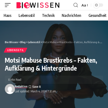
Aa
Font
Resizer
Haus
Lebensstil
Technik
Nachrichten
Gesundheit
Bio Wissen
>
Blog
>
Lebensstil
>
Motsi Mabuse Brustkrebs – Fakten, Aufklärung & Hintergründe
LEBENSSTIL
Motsi Mabuse Brustkrebs – Fakten,
Aufklärung & Hintergründe
8 Min Read
Redaktion
Last updated: March 4, 2026 7:32 am