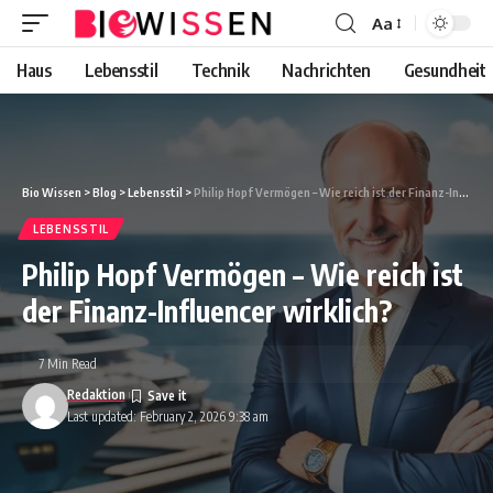
Aa
Font
Resizer
Haus
Lebensstil
Technik
Nachrichten
Gesundheit
Bio Wissen
>
Blog
>
Lebensstil
>
Philip Hopf Vermögen – Wie reich ist der Finanz-Influencer wirklich?
LEBENSSTIL
Philip Hopf Vermögen – Wie reich ist
der Finanz-Influencer wirklich?
7 Min Read
Redaktion
Last updated: February 2, 2026 9:38 am