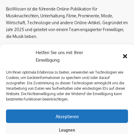
BioWissen ist die führende Online-Publikation für
Musiknachrichten, Unterhaltung, Filme, Prominente, Mode,
Wirtschaft, Technologie und andere Online-Artikel. Gegründet im
Jahr 2025 und geleitet von einem Team engagierter Freiwilliger,
die Musik lieben.
Email Us:
biowissen.at@gmail.com
Helfen Sie uns mit Ihrer
Einwilligung
Kontaktlinks
Um Ihnen optimale Erlebnisse zu bieten, verwenden wir Technologien wie
Cookies, um Geräteinformationen zu speichern und/oder darauf
Über uns
zuzugreifen. Die Zustimmung zu diesen Technologien ermöglicht uns die
Datenschutzerklärung
Verarbeitung von Daten wie Surfverhalten oder eindeutigen IDs auf dieser
Website. Die Nichteinwilligung oder der Widerruf der Einwilligung kann
Kontakt Uns
bestimmte Funktionen beeinträchtigen.
Impressum
Akzeptieren
Follow US
Leugnen