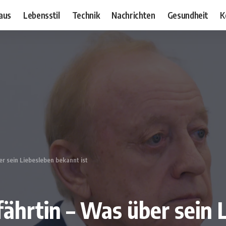
aus
Lebensstil
Technik
Nachrichten
Gesundheit
K
r sein Liebesleben bekannt ist
ährtin – Was über sein 