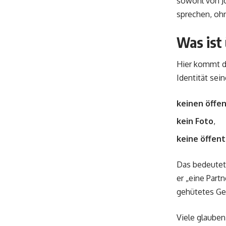
sowohl von Jo
sprechen, oh
Was ist 
Hier kommt d
Identität sein
keinen öffe
kein Foto
,
keine öffent
Das bedeutet 
er „eine Part
gehütetes Ge
Viele glauben