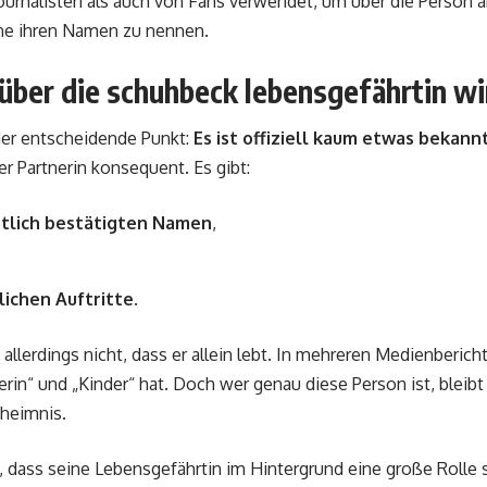
urnalisten als auch von Fans verwendet, um über die Person a
ne ihren Namen zu nennen.
über die schuhbeck lebensgefährtin wi
er entscheidende Punkt:
Es ist offiziell kaum etwas bekannt
er Partnerin konsequent. Es gibt:
ntlich bestätigten Namen
,
lichen Auftritte
.
allerdings nicht, dass er allein lebt. In mehreren Medienberic
nerin“ und „Kinder“ hat. Doch wer genau diese Person ist, bleib
heimnis.
, dass seine Lebensgefährtin im Hintergrund eine große Rolle s