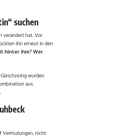
tin“ suchen
n verändert hat. Vor
ückten ihn erneut in den
t hinter ihm?
Wer
 Gleichzeitig wurden
Kombination aus
.
huhbeck
uf Vermutungen, nicht