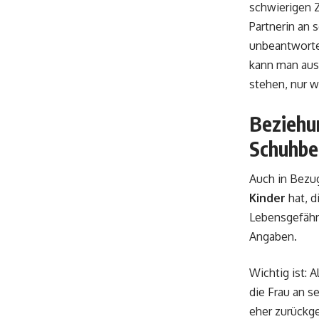
schwierigen 
Partnerin an s
unbeantworte
kann man aus 
stehen, nur w
Beziehu
Schuhbe
Auch in Bezug
Kinder
hat, d
Lebensgefähr
Angaben.
Wichtig ist: 
die Frau an s
eher zurückg