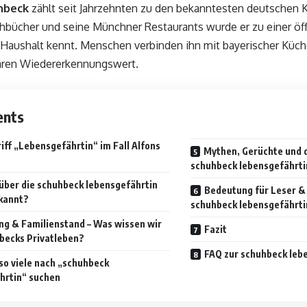
hbeck
zählt seit Jahrzehnten zu den bekanntesten deutschen 
chbücher und seine Münchner Restaurants wurde er zu einer öff
 Haushalt kennt. Menschen verbinden ihn mit bayerischer Küch
aren Wiedererkennungswert.
ents
iff „Lebensgefährtin“ im Fall Alfons
Mythen, Gerüchte und 
schuhbeck lebensgefährti
 über die schuhbeck lebensgefährtin
Bedeutung für Leser & 
ekannt?
schuhbeck lebensgefährti
ng & Familienstand – Was wissen wir
Fazit
becks Privatleben?
FAQ zur schuhbeck leb
o viele nach „schuhbeck
hrtin“ suchen