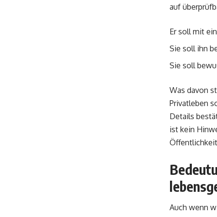
auf überprüfb
Er soll mit e
Sie soll ihn b
Sie soll bewu
Was davon s
Privatleben s
Details bestä
ist kein Hinw
Öffentlichkei
Bedeutun
lebensg
Auch wenn wir