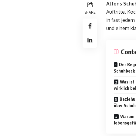
Alfons Schu
Auftritte, Ko
SHARE
in fast jedem
und einem kl
Cont
Der Begr
Schuhbeck
Was ist
wirklich b
Beziehu
über Schuh
Warum s
lebensgefä