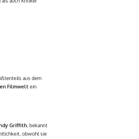
als auch Kritiker
rößtenteils aus dem
hen Filmwelt
ein
ndy Griffith
, bekannt
ntlichkeit, obwohl sie