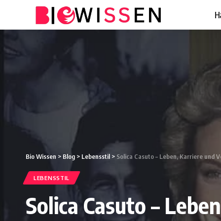
H
Bio Wissen
>
Blog
>
Lebensstil
>
Solica Casuto – Leben, Karriere und 
LEBENSSTIL
Solica Casuto – Leben