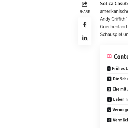
Solica Casut
amerikanisch
SHARE
Andy Griffith
Griechenland 
Schauspiel un
Cont
Frühes 
Die Scha
Ehe mit 
Leben n
Vermöge
Vermächt