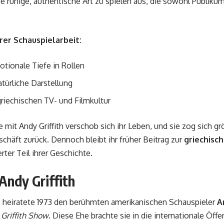
ne ruhige, authentische Art zu spielen aus, die sowohl Publikum 
er Schauspielarbeit:
tionale Tiefe in Rollen
türliche Darstellung
griechischen TV- und Filmkultur
e mit Andy Griffith verschob sich ihr Leben, und sie zog sich g
chäft zurück. Dennoch bleibt ihr früher Beitrag zur
griechisc
er Teil ihrer Geschichte.
Andy Griffith
o heiratete 1973 den berühmten amerikanischen Schauspieler
A
Griffith Show
. Diese Ehe brachte sie in die internationale Öffe