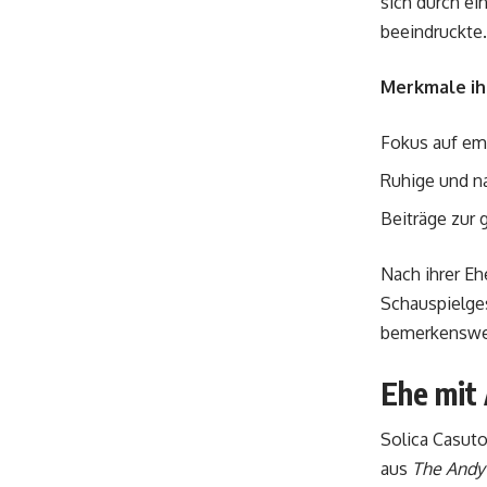
sich durch ei
beeindruckte.
Merkmale ihr
Fokus auf emo
Ruhige und na
Beiträge zur 
Nach ihrer Eh
Schauspielges
bemerkenswert
Ehe mit 
Solica Casut
aus
The Andy 