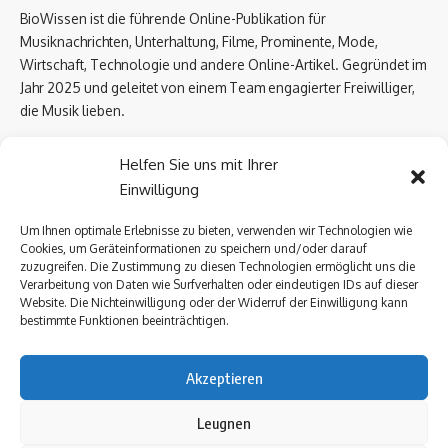
BioWissen ist die führende Online-Publikation für
Musiknachrichten, Unterhaltung, Filme, Prominente, Mode,
Wirtschaft, Technologie und andere Online-Artikel. Gegründet im
Jahr 2025 und geleitet von einem Team engagierter Freiwilliger,
die Musik lieben.
Email Us:
biowissen.at@gmail.com
Helfen Sie uns mit Ihrer
Einwilligung
Kontaktlinks
Um Ihnen optimale Erlebnisse zu bieten, verwenden wir Technologien wie
Cookies, um Geräteinformationen zu speichern und/oder darauf
Über uns
zuzugreifen. Die Zustimmung zu diesen Technologien ermöglicht uns die
Datenschutzerklärung
Verarbeitung von Daten wie Surfverhalten oder eindeutigen IDs auf dieser
Website. Die Nichteinwilligung oder der Widerruf der Einwilligung kann
Kontakt Uns
bestimmte Funktionen beeinträchtigen.
Impressum
Akzeptieren
Follow US
Leugnen