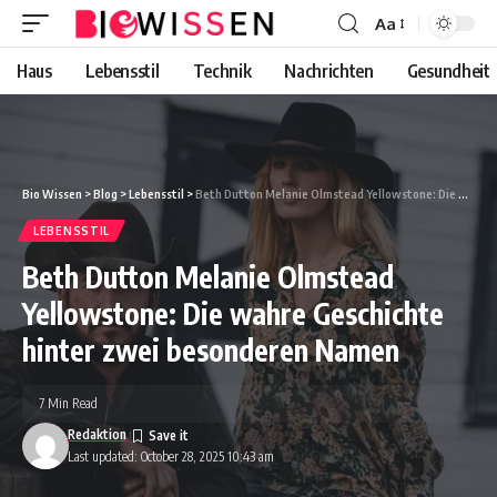
Aa
Font
Resizer
Haus
Lebensstil
Technik
Nachrichten
Gesundheit
Bio Wissen
>
Blog
>
Lebensstil
>
Beth Dutton Melanie Olmstead Yellowstone: Die wahre Geschichte hinter zwei besonderen Namen
LEBENSSTIL
Beth Dutton Melanie Olmstead
Yellowstone: Die wahre Geschichte
hinter zwei besonderen Namen
7 Min Read
Redaktion
Last updated: October 28, 2025 10:43 am