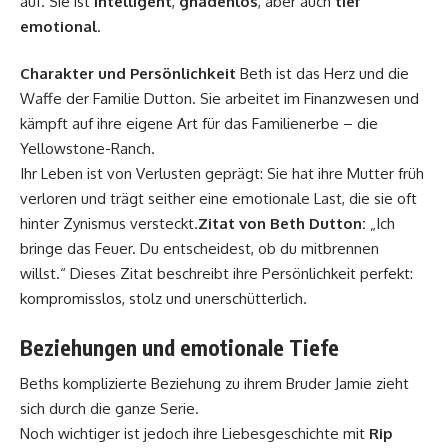
auf. Sie ist
intelligent
,
gnadenlos
, aber auch
tief
emotional
.
Charakter und Persönlichkeit
Beth ist das Herz und die
Waffe der Familie Dutton. Sie arbeitet im Finanzwesen und
kämpft auf ihre eigene Art für das Familienerbe – die
Yellowstone-Ranch.
Ihr Leben ist von Verlusten geprägt: Sie hat ihre Mutter früh
verloren und trägt seither eine emotionale Last, die sie oft
hinter Zynismus versteckt.
Zitat von
Beth Dutton
:
„Ich
bringe das Feuer. Du entscheidest, ob du mitbrennen
willst.“ Dieses Zitat beschreibt ihre Persönlichkeit perfekt:
kompromisslos, stolz und unerschütterlich.
Beziehungen und emotionale Tiefe
Beths komplizierte Beziehung zu ihrem Bruder Jamie zieht
sich durch die ganze Serie.
Noch wichtiger ist jedoch ihre Liebesgeschichte mit
Rip