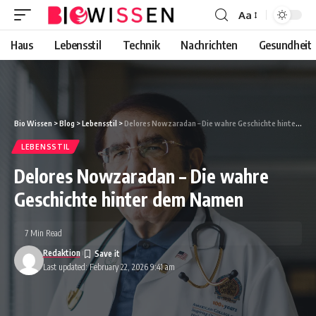
Aa
Font
Resizer
Haus
Lebensstil
Technik
Nachrichten
Gesundheit
Bio Wissen
>
Blog
>
Lebensstil
>
Delores Nowzaradan – Die wahre Geschichte hinter dem Namen
LEBENSSTIL
Delores Nowzaradan – Die wahre
Geschichte hinter dem Namen
7 Min Read
Redaktion
Last updated: February 22, 2026 9:41 am