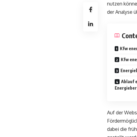
nutzen können,
der Analyse ü
Cont
Kfw ene
Kfw ene
Energie
Ablauf 
Energiebe
Auf der Websi
Fördermöglic
dabei die frü