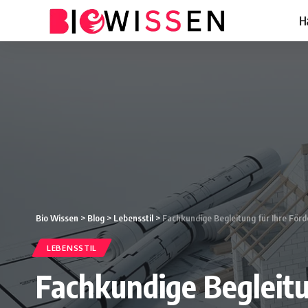
H
Bio Wissen
>
Blog
>
Lebensstil
>
Fachkundige Begleitung für Ihre Förd
LEBENSSTIL
Fachkundige Begleitu