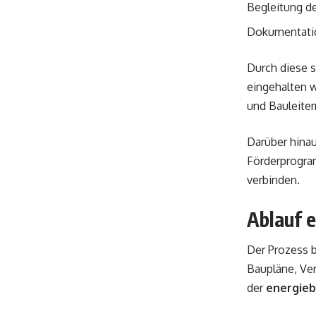
Begleitung d
Dokumentati
Durch diese s
eingehalten w
und Bauleite
Darüber hina
Förderprogra
verbinden.
Ablauf 
Der Prozess 
Baupläne, Ver
der
energieb