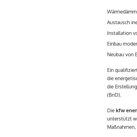
Wärmedämmun
Austausch ine
Installation
Einbau moder
Neubau von E
Ein qualifizie
die energeti
die Erstellun
(BnD).
Die
kfw ener
unterstützt w
Maßnahmen, so