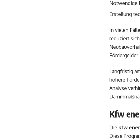
Notwendige 
Erstellung te
In vielen Fäl
reduziert sic
Neubauvorhabe
Fördergelder
Langfristig a
höhere Förder
Analyse verh
Dämmmaßnahm
Kfw ene
Die
kfw ener
Diese Progra