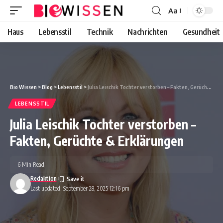
Aa
Font
Resizer
Haus
Lebensstil
Technik
Nachrichten
Gesundheit
Bio Wissen
>
Blog
>
Lebensstil
>
Julia Leischik Tochter verstorben – Fakten, Gerüchte & Erklärungen
LEBENSSTIL
Julia Leischik Tochter verstorben –
Fakten, Gerüchte & Erklärungen
6 Min Read
Redaktion
Last updated: September 28, 2025 12:16 pm