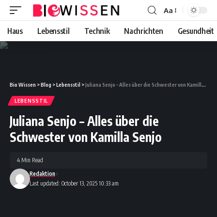
Aa
Font
Resizer
Haus
Lebensstil
Technik
Nachrichten
Gesundheit
Bio Wissen
>
Blog
>
Lebensstil
>
Juliana Senjo – Alles über die Schwester von Kamilla Senjo
LEBENSSTIL
Juliana Senjo – Alles über die
Schwester von Kamilla Senjo
4 Min Read
Redaktion
Last updated: October 13, 2025 10:33 am