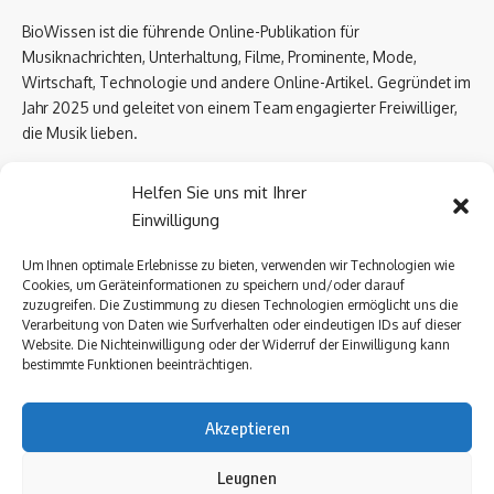
BioWissen ist die führende Online-Publikation für
Musiknachrichten, Unterhaltung, Filme, Prominente, Mode,
Wirtschaft, Technologie und andere Online-Artikel. Gegründet im
Jahr 2025 und geleitet von einem Team engagierter Freiwilliger,
die Musik lieben.
Email Us:
biowissen.at@gmail.com
Helfen Sie uns mit Ihrer
Einwilligung
Kontaktlinks
Um Ihnen optimale Erlebnisse zu bieten, verwenden wir Technologien wie
Cookies, um Geräteinformationen zu speichern und/oder darauf
Über uns
zuzugreifen. Die Zustimmung zu diesen Technologien ermöglicht uns die
Datenschutzerklärung
Verarbeitung von Daten wie Surfverhalten oder eindeutigen IDs auf dieser
Website. Die Nichteinwilligung oder der Widerruf der Einwilligung kann
Kontakt Uns
bestimmte Funktionen beeinträchtigen.
Impressum
Akzeptieren
Follow US
Leugnen