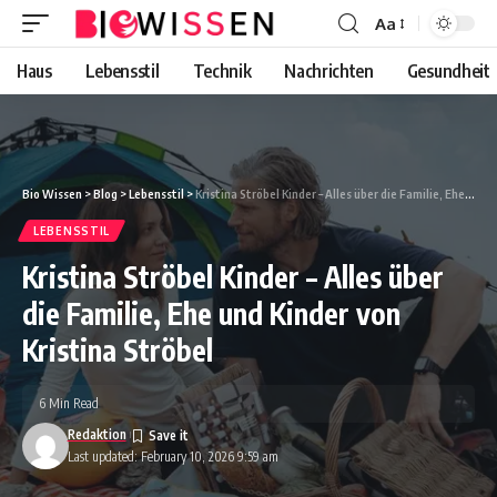
Aa
Font
Resizer
Haus
Lebensstil
Technik
Nachrichten
Gesundheit
Bio Wissen
>
Blog
>
Lebensstil
>
Kristina Ströbel Kinder – Alles über die Familie, Ehe und Kinder von Kristina Ströbel
LEBENSSTIL
Kristina Ströbel Kinder – Alles über
die Familie, Ehe und Kinder von
Kristina Ströbel
6 Min Read
Redaktion
Last updated: February 10, 2026 9:59 am