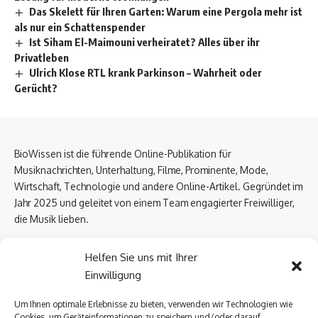
Das Skelett für Ihren Garten: Warum eine Pergola mehr ist
als nur ein Schattenspender
Ist Siham El-Maimouni verheiratet? Alles über ihr
Privatleben
Ulrich Klose RTL krank Parkinson – Wahrheit oder
Gerücht?
BioWissen ist die führende Online-Publikation für
Musiknachrichten, Unterhaltung, Filme, Prominente, Mode,
Wirtschaft, Technologie und andere Online-Artikel. Gegründet im
Jahr 2025 und geleitet von einem Team engagierter Freiwilliger,
die Musik lieben.
Email Us:
biowissen.at@gmail.com
Helfen Sie uns mit Ihrer
Einwilligung
Kontaktlinks
Um Ihnen optimale Erlebnisse zu bieten, verwenden wir Technologien wie
Cookies, um Geräteinformationen zu speichern und/oder darauf
Über uns