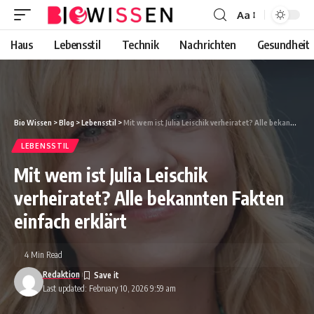
Aa
Font
Resizer
Haus
Lebensstil
Technik
Nachrichten
Gesundheit
Bio Wissen
>
Blog
>
Lebensstil
>
Mit wem ist Julia Leischik verheiratet? Alle bekannten Fakten einfach erklärt
LEBENSSTIL
Mit wem ist Julia Leischik
verheiratet? Alle bekannten Fakten
einfach erklärt
4 Min Read
Redaktion
Last updated: February 10, 2026 9:59 am