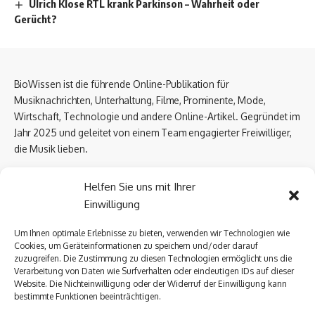
Ulrich Klose RTL krank Parkinson – Wahrheit oder
Gerücht?
BioWissen ist die führende Online-Publikation für
Musiknachrichten, Unterhaltung, Filme, Prominente, Mode,
Wirtschaft, Technologie und andere Online-Artikel. Gegründet im
Jahr 2025 und geleitet von einem Team engagierter Freiwilliger,
die Musik lieben.
Email Us:
biowissen.at@gmail.com
Helfen Sie uns mit Ihrer
Einwilligung
Kontaktlinks
Um Ihnen optimale Erlebnisse zu bieten, verwenden wir Technologien wie
Cookies, um Geräteinformationen zu speichern und/oder darauf
Über uns
zuzugreifen. Die Zustimmung zu diesen Technologien ermöglicht uns die
Datenschutzerklärung
Verarbeitung von Daten wie Surfverhalten oder eindeutigen IDs auf dieser
Website. Die Nichteinwilligung oder der Widerruf der Einwilligung kann
Kontakt Uns
bestimmte Funktionen beeinträchtigen.
Impressum