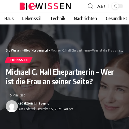
Aa
Font
Resizer
Haus
Lebensstil
Technik
Nachrichten
Gesundheit
Bio Wissen
>
Blog
>
Lebensstil
>
Michael C. Hall Ehepartnerin – Wer ist die Frau an seiner Seite?
LEBENSSTIL
Michael C. Hall Ehepartnerin – Wer
ist die Frau an seiner Seite?
5 Min Read
Redaktion
Last updated: December 27, 2025 1:40 pm