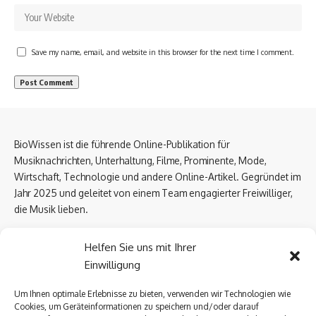
Save my name, email, and website in this browser for the next time I comment.
BioWissen ist die führende Online-Publikation für
Musiknachrichten, Unterhaltung, Filme, Prominente, Mode,
Wirtschaft, Technologie und andere Online-Artikel. Gegründet im
Jahr 2025 und geleitet von einem Team engagierter Freiwilliger,
die Musik lieben.
Email Us:
biowissen.at@gmail.com
Helfen Sie uns mit Ihrer
Einwilligung
Kontaktlinks
Um Ihnen optimale Erlebnisse zu bieten, verwenden wir Technologien wie
Cookies, um Geräteinformationen zu speichern und/oder darauf
Über uns