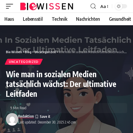
Aa
Font
Resizer
Haus
Lebensstil
Technik
Nachrichten
Gesundheit
Bio Wissen
>
Blog
>
Uncategorized
>
Wie man in sozialen Medien tatsächlich wächst: Der ultimative Leitfaden
UNCATEGORIZED
Wie man in sozialen Medien
tatsächlich wächst: Der ultimative
Leitfaden
9 Min Read
Redaktion
Last updated: December 30, 2025 2:45 pm