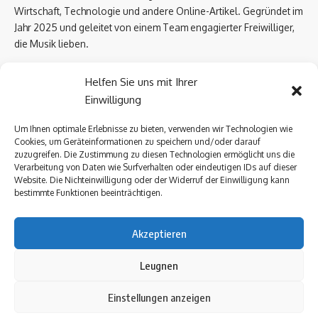
Wirtschaft, Technologie und andere Online-Artikel. Gegründet im
Jahr 2025 und geleitet von einem Team engagierter Freiwilliger,
die Musik lieben.
Email Us:
biowissen.at@gmail.com
Helfen Sie uns mit Ihrer
Einwilligung
Kontaktlinks
Um Ihnen optimale Erlebnisse zu bieten, verwenden wir Technologien wie
Cookies, um Geräteinformationen zu speichern und/oder darauf
Über uns
zuzugreifen. Die Zustimmung zu diesen Technologien ermöglicht uns die
Datenschutzerklärung
Verarbeitung von Daten wie Surfverhalten oder eindeutigen IDs auf dieser
Website. Die Nichteinwilligung oder der Widerruf der Einwilligung kann
Kontakt Uns
bestimmte Funktionen beeinträchtigen.
Impressum
Akzeptieren
Follow US
Leugnen
Einstellungen anzeigen
Über uns
Datenschutzerklärung
Kontakt Uns
Impressum