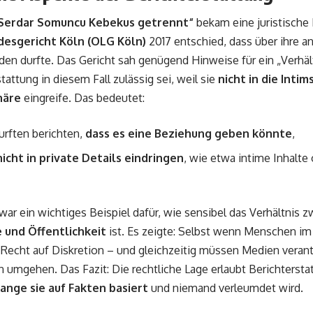
Serdar Somuncu Kebekus getrennt“
bekam eine juristische
esgericht Köln (OLG Köln)
2017 entschied, dass über ihre 
den durfte. Das Gericht sah genügend Hinweise für ein „Verhält
tattung in diesem Fall zulässig sei, weil sie
nicht in die Inti
häre
eingreife. Das bedeutet:
urften berichten,
dass es eine Beziehung geben könnte
,
nicht in private Details eindringen
, wie etwa intime Inhalte 
 war ein wichtiges Beispiel dafür, wie sensibel das Verhältnis 
 und Öffentlichkeit
ist. Es zeigte: Selbst wenn Menschen im
 Recht auf Diskretion – und gleichzeitig müssen Medien veran
 umgehen. Das Fazit: Die rechtliche Lage erlaubt Berichtersta
ange sie auf Fakten basiert
und niemand verleumdet wird.