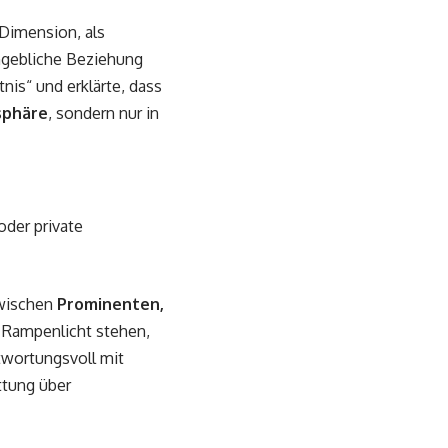
 Dimension, als
angebliche Beziehung
nis“ und erklärte, dass
msphäre
, sondern nur in
oder private
zwischen
Prominenten,
 Rampenlicht stehen,
twortungsvoll mit
ttung über