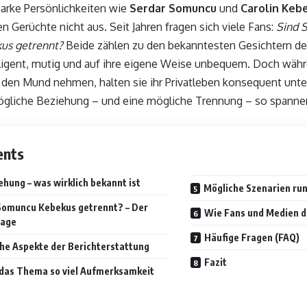
arke Persönlichkeiten wie
Serdar Somuncu
und
Carolin Keb
en Gerüchte nicht aus. Seit Jahren fragen sich viele Fans:
Sind 
kus getrennt?
Beide zählen zu den bekanntesten Gesichtern d
lligent, mutig und auf ihre eigene Weise unbequem. Doch währ
r den Mund nehmen, halten sie ihr Privatleben konsequent unt
ögliche Beziehung – und eine mögliche Trennung – so spanne
ents
ehung – was wirklich bekannt ist
Mögliche Szenarien ru
Somuncu Kebekus getrennt? – Der
Wie Fans und Medien d
rage
Häufige Fragen (FAQ)
che Aspekte der Berichterstattung
Fazit
as Thema so viel Aufmerksamkeit