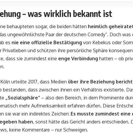
ehung – was wirklich bekannt ist
ine behaupteten sogar, die beiden hätten
heimlich geheirate
„das ungewöhnlichste Paar der deutschen Comedy“. Doch was 
gab es
nie eine offizielle Bestätigung
von Kebekus oder Somu
hr Privatleben und schützen ihre persönliche Sphäre konseque
te, dass sie zumindest eine
enge Verbindung
hatten – ob priv
en.
n Köln urteilte 2017, dass Medien
über ihre Beziehung berich
 bestanden, dass zwischen ihnen ein Verhältnis existierte. Das
nte
„Sozialsphäre“
– also den Bereich, in dem Prominente durc
tomatisch mehr Aufmerksamkeit erfahren dürfen. Diese Entsch
nn sie war ein indirektes Zeichen:
Es musste zumindest eine 
gegeben haben
, sonst hätte das Gericht anders entschieden. D
iews, keine Kommentare – nur Schweigen.