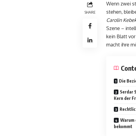
Wenn zwei st
stehen, bleib
SHARE
Carolin Kebe
Szene – inte
kein Blatt vo
macht ihre m
Cont
Die Bezi
Serdar 
Kern der F
Rechtli
Warum d
bekommt