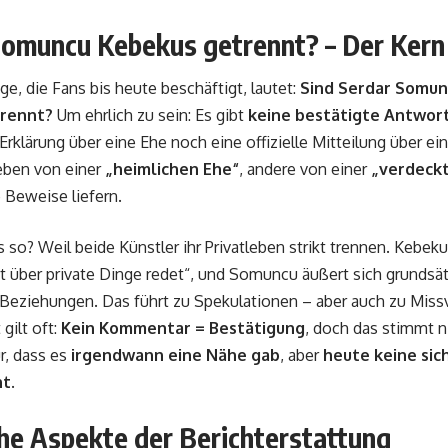
Somuncu Kebekus getrennt?
– Der Kern
ge, die Fans bis heute beschäftigt, lautet:
Sind Serdar Somun
rennt?
Um ehrlich zu sein: Es gibt
keine bestätigte Antwor
klärung über eine Ehe noch eine offizielle Mitteilung über ei
eben von einer
„heimlichen Ehe“
, andere von einer
„verdeck
 Beweise liefern.
 so? Weil beide Künstler ihr Privatleben strikt trennen. Kebek
ht über private Dinge redet“, und Somuncu äußert sich grundsä
Beziehungen. Das führt zu Spekulationen – aber auch zu Missv
 gilt oft:
Kein Kommentar = Bestätigung
, doch das stimmt n
r, dass es
irgendwann eine Nähe gab
, aber
heute keine sic
ht
.
he Aspekte der Berichterstattung