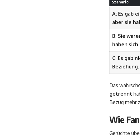
Szenario
A: Es gab e
aber sie hal
B: Sie war
haben sich
C: Es gab n
Beziehung.
Das wahrschei
getrennt
hab
Bezug mehr 
Wie Fan
Gerüchte über