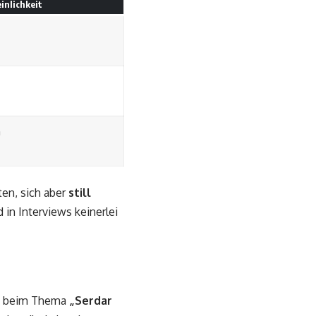
inlichkeit
h
ten, sich aber
still
 in Interviews keinerlei
och beim Thema
„Serdar