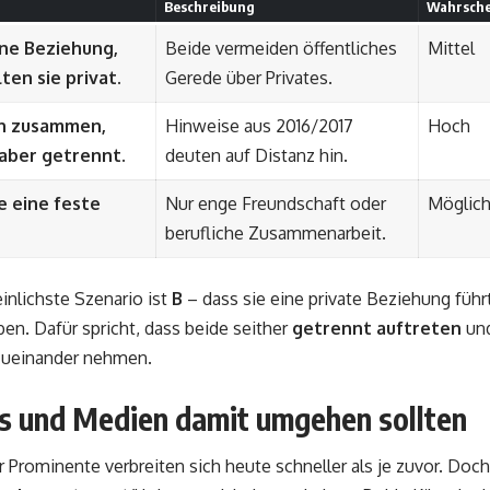
Beschreibung
Wahrsche
ine Beziehung,
Beide vermeiden öffentliches
Mittel
ten sie privat.
Gerede über Privates.
en zusammen,
Hinweise aus 2016/2017
Hoch
 aber getrennt.
deuten auf Distanz hin.
ie eine feste
Nur enge Freundschaft oder
Möglic
berufliche Zusammenarbeit.
nlichste Szenario ist
B
– dass sie eine private Beziehung führ
en. Dafür spricht, dass beide seither
getrennt auftreten
und
zueinander nehmen.
s und Medien damit umgehen sollten
 Prominente verbreiten sich heute schneller als je zuvor. D