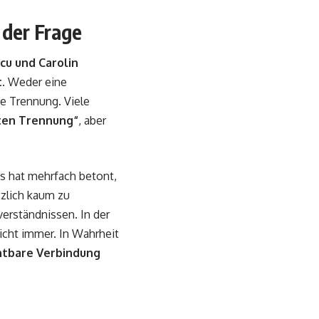
 der Frage
cu und Carolin
t
. Weder eine
ne Trennung. Viele
ten Trennung“
, aber
us hat mehrfach betont,
tzlich kaum zu
erständnissen. In der
icht immer. In Wahrheit
htbare Verbindung