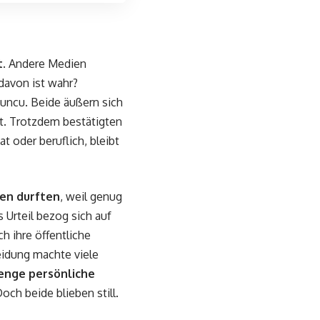
t
. Andere Medien
davon ist wahr?
ncu. Beide äußern sich
nt. Trotzdem bestätigten
at oder beruflich, bleibt
ten durften
, weil genug
 Urteil bezog sich auf
h ihre öffentliche
eidung machte viele
enge persönliche
och beide blieben still.