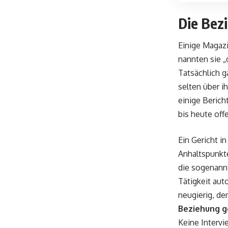
Die Bezi
Einige Magaz
nannten sie 
Tatsächlich 
selten über i
einige Berich
bis heute off
Ein Gericht i
Anhaltspunkte
die sogenan
Tätigkeit au
neugierig, de
Beziehung 
Keine Interv