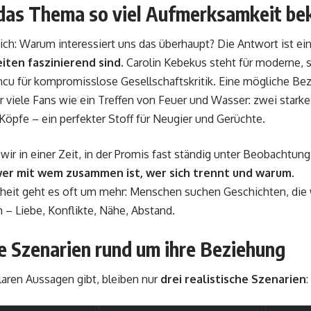
as Thema so viel Aufmerksamkeit b
sich: Warum interessiert uns das überhaupt? Die Antwort ist ei
iten faszinierend sind
. Carolin Kebekus steht für moderne,
cu für kompromisslose Gesellschaftskritik. Eine mögliche Be
r viele Fans wie ein Treffen von Feuer und Wasser: zwei starke
öpfe – ein perfekter Stoff für Neugier und Gerüchte.
ir in einer Zeit, in der Promis fast ständig unter Beobachtun
er mit wem zusammen ist, wer sich trennt und warum
.
heit geht es oft um mehr: Menschen suchen Geschichten, die 
n – Liebe, Konflikte, Nähe, Abstand.
e Szenarien rund um ihre Beziehung
laren Aussagen gibt, bleiben nur
drei realistische Szenarien
: