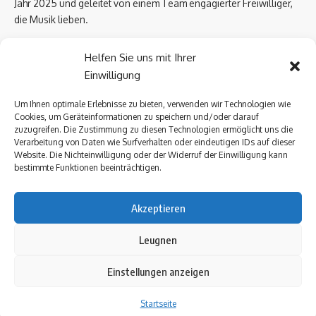
Jahr 2025 und geleitet von einem Team engagierter Freiwilliger,
die Musik lieben.
Email Us:
biowissen.at@gmail.com
Helfen Sie uns mit Ihrer
Einwilligung
Kontaktlinks
Um Ihnen optimale Erlebnisse zu bieten, verwenden wir Technologien wie
Cookies, um Geräteinformationen zu speichern und/oder darauf
Über uns
zuzugreifen. Die Zustimmung zu diesen Technologien ermöglicht uns die
Datenschutzerklärung
Verarbeitung von Daten wie Surfverhalten oder eindeutigen IDs auf dieser
Website. Die Nichteinwilligung oder der Widerruf der Einwilligung kann
Kontakt Uns
bestimmte Funktionen beeinträchtigen.
Impressum
Akzeptieren
Follow US
Leugnen
Einstellungen anzeigen
Über uns
Datenschutzerklärung
Kontakt Uns
Impressum
Startseite
Urheberrechte © 2025 biowissen Alle Rechte vorbehalten