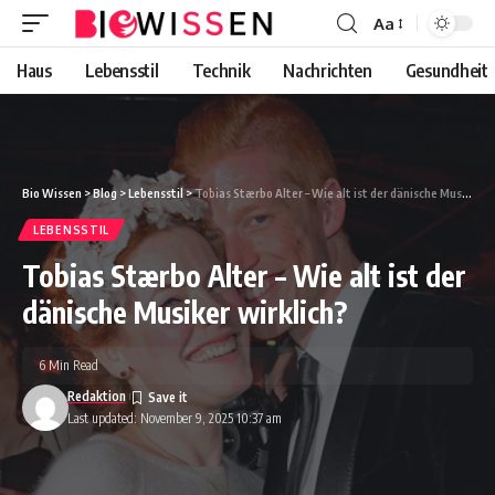
Aa
Font
Resizer
Haus
Lebensstil
Technik
Nachrichten
Gesundheit
Bio Wissen
>
Blog
>
Lebensstil
>
Tobias Stærbo Alter – Wie alt ist der dänische Musiker wirklich?
LEBENSSTIL
Tobias Stærbo Alter – Wie alt ist der
dänische Musiker wirklich?
6 Min Read
Redaktion
Last updated: November 9, 2025 10:37 am