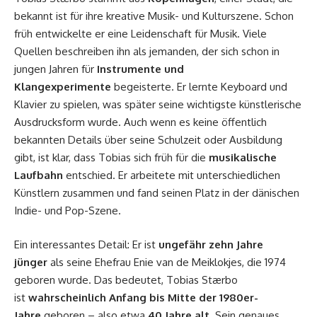
bekannt ist für ihre kreative Musik- und Kulturszene. Schon
früh entwickelte er eine Leidenschaft für Musik. Viele
Quellen beschreiben ihn als jemanden, der sich schon in
jungen Jahren für
Instrumente und
Klangexperimente
begeisterte. Er lernte Keyboard und
Klavier zu spielen, was später seine wichtigste künstlerische
Ausdrucksform wurde. Auch wenn es keine öffentlich
bekannten Details über seine Schulzeit oder Ausbildung
gibt, ist klar, dass Tobias sich früh für die
musikalische
Laufbahn
entschied. Er arbeitete mit unterschiedlichen
Künstlern zusammen und fand seinen Platz in der dänischen
Indie- und Pop-Szene.
Ein interessantes Detail: Er ist
ungefähr zehn Jahre
jünger
als seine Ehefrau Enie van de Meiklokjes, die 1974
geboren wurde. Das bedeutet, Tobias Stærbo
ist
wahrscheinlich Anfang bis Mitte der 1980er-
Jahre
geboren – also etwa
40 Jahre alt
. Sein genaues